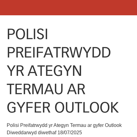
SKIP
MENU
TO
CONTENT
POLISI
PREIFATRWYDD
YR ATEGYN
TERMAU AR
GYFER OUTLOOK
Polisi Preifatrwydd yr Ategyn Termau ar gyfer Outlook
Diweddarwyd diwethaf 18/07/2025