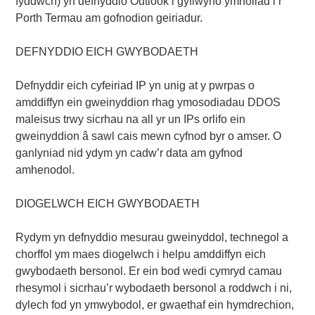
fyddwch) yn defnyddio Outlook i gyflwyno ymholiad i’r
Porth Termau am gofnodion geiriadur.
DEFNYDDIO EICH GWYBODAETH
Defnyddir eich cyfeiriad IP yn unig at y pwrpas o
amddiffyn ein gweinyddion rhag ymosodiadau DDOS
maleisus trwy sicrhau na all yr un IPs orlifo ein
gweinyddion â sawl cais mewn cyfnod byr o amser. O
ganlyniad nid ydym yn cadw’r data am gyfnod
amhenodol.
DIOGELWCH EICH GWYBODAETH
Rydym yn defnyddio mesurau gweinyddol, technegol a
chorffol ym maes diogelwch i helpu amddiffyn eich
gwybodaeth bersonol. Er ein bod wedi cymryd camau
rhesymol i sicrhau’r wybodaeth bersonol a roddwch i ni,
dylech fod yn ymwybodol, er gwaethaf ein hymdrechion,