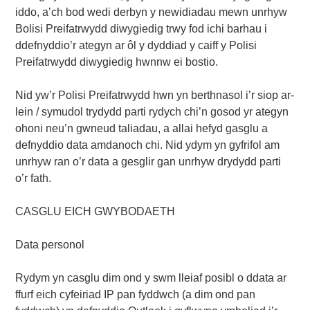
iddo, a’ch bod wedi derbyn y newidiadau mewn unrhyw
Bolisi Preifatrwydd diwygiedig trwy fod ichi barhau i
ddefnyddio’r ategyn ar ôl y dyddiad y caiff y Polisi
Preifatrwydd diwygiedig hwnnw ei bostio.
Nid yw’r Polisi Preifatrwydd hwn yn berthnasol i’r siop ar-
lein / symudol trydydd parti rydych chi’n gosod yr ategyn
ohoni neu’n gwneud taliadau, a allai hefyd gasglu a
defnyddio data amdanoch chi. Nid ydym yn gyfrifol am
unrhyw ran o’r data a gesglir gan unrhyw drydydd parti
o’r fath.
CASGLU EICH GWYBODAETH
Data personol
Rydym yn casglu dim ond y swm lleiaf posibl o ddata ar
ffurf eich cyfeiriad IP pan fyddwch (a dim ond pan