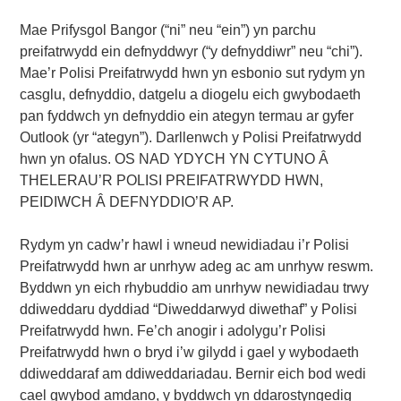
Mae Prifysgol Bangor (“ni” neu “ein”) yn parchu
preifatrwydd ein defnyddwyr (“y defnyddiwr” neu “chi”).
Mae’r Polisi Preifatrwydd hwn yn esbonio sut rydym yn
casglu, defnyddio, datgelu a diogelu eich gwybodaeth
pan fyddwch yn defnyddio ein ategyn termau ar gyfer
Outlook (yr “ategyn”). Darllenwch y Polisi Preifatrwydd
hwn yn ofalus. OS NAD YDYCH YN CYTUNO Â
THELERAU’R POLISI PREIFATRWYDD HWN,
PEIDIWCH Â DEFNYDDIO’R AP.
Rydym yn cadw’r hawl i wneud newidiadau i’r Polisi
Preifatrwydd hwn ar unrhyw adeg ac am unrhyw reswm.
Byddwn yn eich rhybuddio am unrhyw newidiadau trwy
ddiweddaru dyddiad “Diweddarwyd diwethaf” y Polisi
Preifatrwydd hwn. Fe’ch anogir i adolygu’r Polisi
Preifatrwydd hwn o bryd i’w gilydd i gael y wybodaeth
ddiweddaraf am ddiweddariadau. Bernir eich bod wedi
cael gwybod amdano, y byddwch yn ddarostyngedig