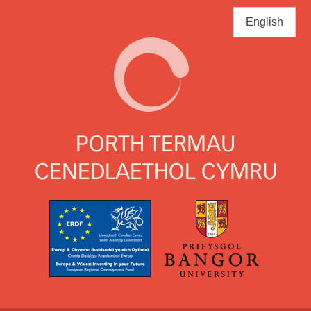
Skip
to
English
main
content
PORTH TERMAU
CENEDLAETHOL CYMRU