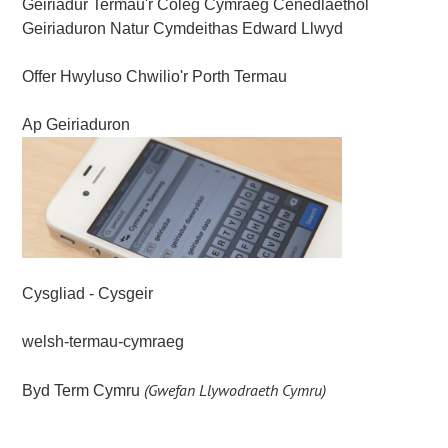
Geiriadur Termau'r Coleg Cymraeg Cenedlaethol
Geiriaduron Natur Cymdeithas Edward Llwyd
Offer Hwyluso Chwilio'r Porth Termau
Ap Geiriaduron
Cysgliad - Cysgeir
welsh-termau-cymraeg
(Gwefan Llywodraeth Cymru)
Byd Term Cymru