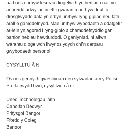
nad oes unrhyw fesurau diogelwch yn berffaith nac yn
anhreiddiadwy, ac ni ellir gwarantu unrhyw ddull o
drosglwyddo data yn erbyn unrhyw ryng-gipiad neu fath
arall o gamddefnydd. Mae unrhyw wybodaeth a ddatgelir
ar-lein yn agored i ryng-gipio a chamddefnyddio gan
bartïon heb eu hawdurdodi. O ganlyniad, ni allwn
warantu diogelwch llwyr os ydych chi’n darparu
gwybodaeth bersonol.
CYSYLLTU Â NI
Os oes gennych gwestiynau neu sylwadau am y Polisi
Preifatrwydd hwn, cysylltwch â ni:
Uned Technolegau Iaith
Canolfan Bedwyr
Prifysgol Bangor
Ffordd y Coleg
Bangor