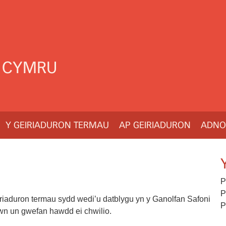
 CYMRU
Y GEIRIADURON TERMAU
AP GEIRIADURON
ADNO
P
P
riaduron termau sydd wedi’u datblygu yn y Ganolfan Safoni
P
wn un gwefan hawdd ei chwilio.