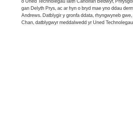
o Uned Technolegau Iaith Canolfan Bedwyr, Prifysgo
gan Delyth Prys, ac ar hyn o bryd mae yno ddau derm
Andrews. Datblygir y gronfa ddata, rhyngwyneb gwe,
Chan, datblygwyr meddalwedd yr Uned Technolegau I