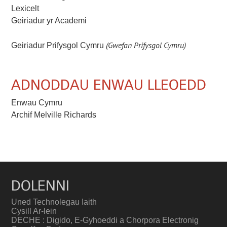
Lexicelt
Geiriadur yr Academi
(Gwefan Prifysgol Cymru)
Geiriadur Prifysgol Cymru
ADNODDAU ENWAU LLEOEDD
Enwau Cymru
Archif Melville Richards
DOLENNI
Uned Technolegau Iaith
Cysill Ar-lein
DECHE : Digido, E-Gyhoeddi a Chorpora Electronig