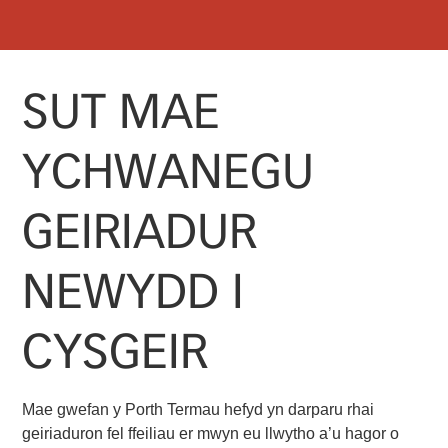
SKIP
MENU
TO
CONTENT
SUT MAE
YCHWANEGU
GEIRIADUR
NEWYDD I
CYSGEIR
Mae gwefan y Porth Termau hefyd yn darparu rhai
geiriaduron fel ffeiliau er mwyn eu llwytho a’u hagor o