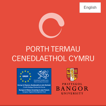
Skip
to
English
main
content
PORTH TERMAU
CENEDLAETHOL CYMRU