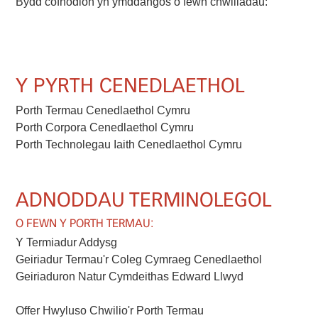
Bydd cofnodion yn ymddangos o fewn chwiliadau:
Y PYRTH CENEDLAETHOL
Porth Termau Cenedlaethol Cymru
Porth Corpora Cenedlaethol Cymru
Porth Technolegau Iaith Cenedlaethol Cymru
ADNODDAU TERMINOLEGOL
O FEWN Y PORTH TERMAU:
Y Termiadur Addysg
Geiriadur Termau'r Coleg Cymraeg Cenedlaethol
Geiriaduron Natur Cymdeithas Edward Llwyd
Offer Hwyluso Chwilio'r Porth Termau