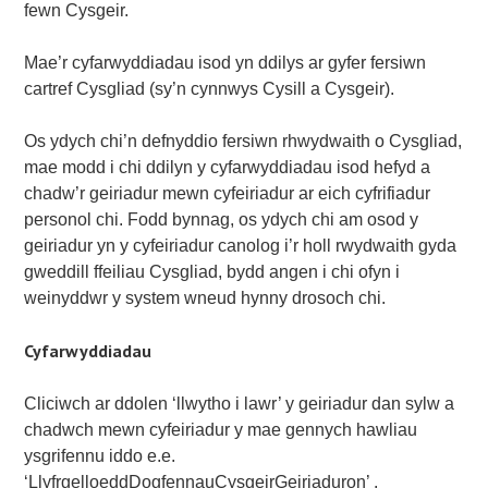
fewn Cysgeir.
Mae’r cyfarwyddiadau isod yn ddilys ar gyfer fersiwn
cartref Cysgliad (sy’n cynnwys Cysill a Cysgeir).
Os ydych chi’n defnyddio fersiwn rhwydwaith o Cysgliad,
mae modd i chi ddilyn y cyfarwyddiadau isod hefyd a
chadw’r geiriadur mewn cyfeiriadur ar eich cyfrifiadur
personol chi. Fodd bynnag, os ydych chi am osod y
geiriadur yn y cyfeiriadur canolog i’r holl rwydwaith gyda
gweddill ffeiliau Cysgliad, bydd angen i chi ofyn i
weinyddwr y system wneud hynny drosoch chi.
Cyfarwyddiadau
Cliciwch ar ddolen ‘llwytho i lawr’ y geiriadur dan sylw a
chadwch mewn cyfeiriadur y mae gennych hawliau
ysgrifennu iddo e.e.
‘LlyfrgelloeddDogfennauCysgeirGeiriaduron’ .