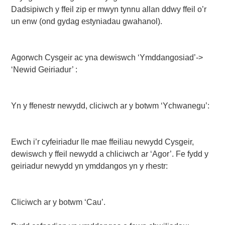
Dadsipiwch y ffeil zip er mwyn tynnu allan ddwy ffeil o’r
un enw (ond gydag estyniadau gwahanol).
Agorwch Cysgeir ac yna dewiswch ‘Ymddangosiad’->
‘Newid Geiriadur’ :
Yn y ffenestr newydd, cliciwch ar y botwm ‘Ychwanegu’:
Ewch i’r cyfeiriadur lle mae ffeiliau newydd Cysgeir,
dewiswch y ffeil newydd a chliciwch ar ‘Agor’. Fe fydd y
geiriadur newydd yn ymddangos yn y rhestr:
Cliciwch ar y botwm ‘Cau’.